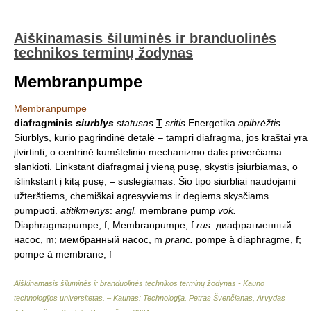
Aiškinamasis šiluminės ir branduolinės
technikos terminų žodynas
Membranpumpe
Membranpumpe
diafragminis
siurblys
statusas
T
sritis
Energetika
apibrėžtis
Siurblys, kurio pagrindinė detalė – tampri diafragma, jos kraštai yra
įtvirtinti, o centrinė kumštelinio mechanizmo dalis priverčiama
slankioti. Linkstant diafragmai į vieną pusę, skystis įsiurbiamas, o
išlinkstant į kitą pusę, – suslegiamas. Šio tipo siurbliai naudojami
užterštiems, chemiškai agresyviems ir degiems skysčiams
pumpuoti.
atitikmenys
:
angl.
membrane pump
vok.
Diaphragmapumpe, f; Membranpumpe, f
rus.
диафрагменный
насос, m; мембранный насос, m
pranc.
pompe à diaphragme, f;
pompe à membrane, f
Aiškinamasis šiluminės ir branduolinės technikos terminų žodynas - Kauno
technologijos universitetas. – Kaunas: Technologija
.
Petras Švenčianas, Arvydas