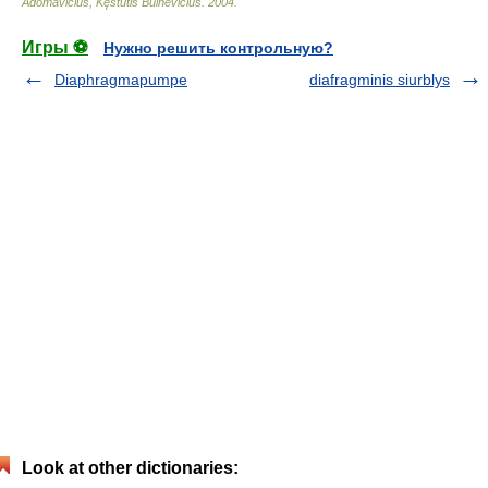
Adomavičius, Kęstutis Buinevičius
.
2004
.
Игры ⚽
Нужно решить контрольную?
Diaphragmapumpe
diafragminis siurblys
Look at other dictionaries: