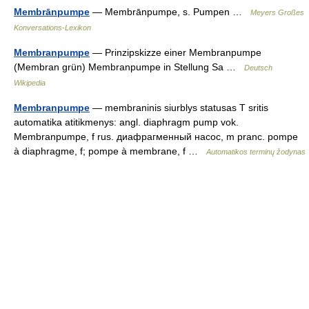
Membrānpumpe
— Membrānpumpe, s. Pumpen …
Meyers Großes
Konversations-Lexikon
Membranpumpe
— Prinzipskizze einer Membranpumpe
(Membran grün) Membranpumpe in Stellung Sa …
Deutsch
Wikipedia
Membranpumpe
— membraninis siurblys statusas T sritis
automatika atitikmenys: angl. diaphragm pump vok.
Membranpumpe, f rus. диафрагменный насос, m pranc. pompe
à diaphragme, f; pompe à membrane, f …
Automatikos terminų žodynas